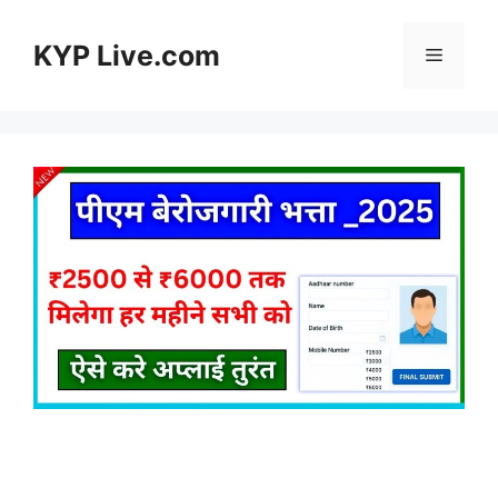
Skip
to
KYP Live.com
Menu
content