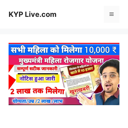
Skip
to
KYP Live.com
Menu
content