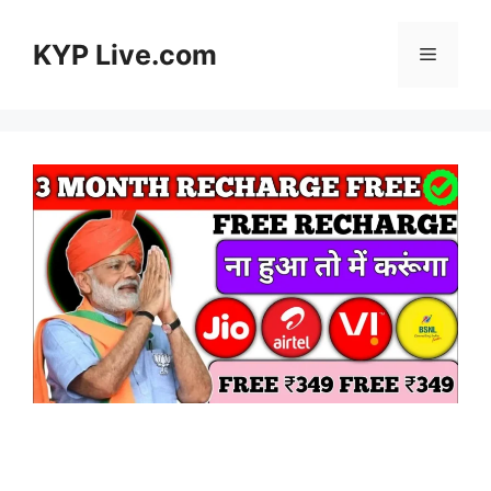
Skip
to
KYP Live.com
Menu
content